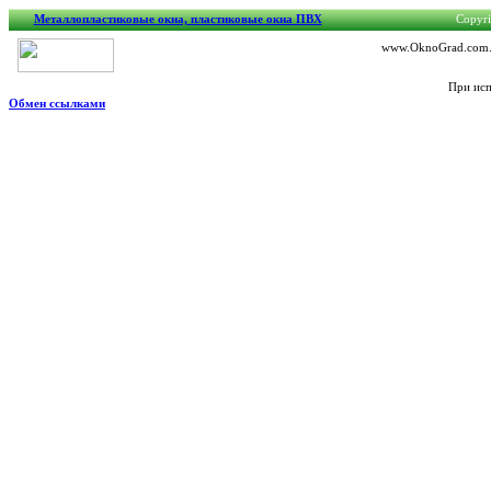
Металлопластиковые окна, пластиковые окна ПВХ
Copyri
www.OknoGrad.com.ua
При исп
Обмен ссылками