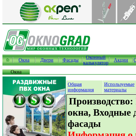
Оконный
Окна
Двери
Фасады
Акции
калькулятор
Окна
Общая
Используемые
информация
материалы
Производство:
окна, Входные 
фасады
Информация о 