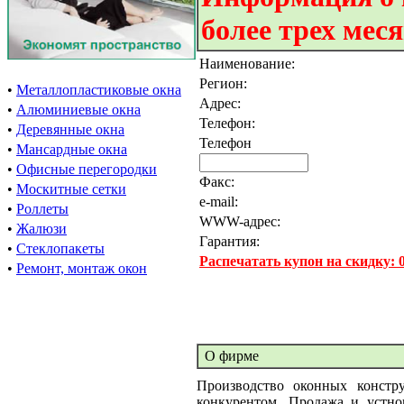
более трех мес
Наименование:
Регион:
•
Металлопластиковые окна
Адрес:
•
Алюминиевые окна
Телефон:
•
Деревянные окна
Телефон
•
Мансардные окна
•
Офисные перегородки
Факс:
•
Москитные сетки
e-mail:
•
Роллеты
WWW-адрес:
•
Жалюзи
Гарантия:
•
Стеклопакеты
Распечатать купон на скидку:
•
Ремонт, монтаж окон
О фирме
Производство оконных констр
конкурентом. Продажа и устно