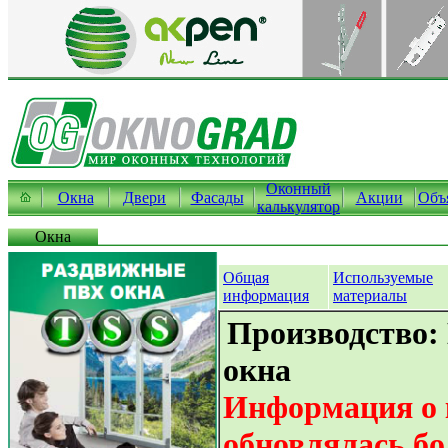
Оконный
Окна
Двери
Фасады
Акции
Объ
калькулятор
Окна
Общая
Используемые
информация
материалы
Производство:
окна
Информация о 
обновлялась бо