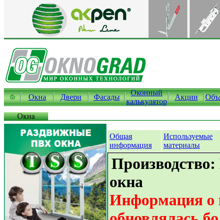
Оконный
Окна
Двери
Фасады
Акции
Объ
калькулятор
Окна
Общая
Используемые
информация
материалы
Производство:
окна
Информация о 
обновлялась бо