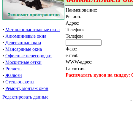
Наименование:
Регион:
Адрес:
•
Металлопластиковые окна
Телефон:
•
Алюминиевые окна
Телефон
•
Деревянные окна
Факс:
•
Мансардные окна
e-mail:
•
Офисные перегородки
WWW-адрес:
•
Москитные сетки
Гарантия:
•
Роллеты
Распечатать купон на скидку:
•
Жалюзи
•
Стеклопакеты
•
Ремонт, монтаж окон
-
Редактировать данные
-