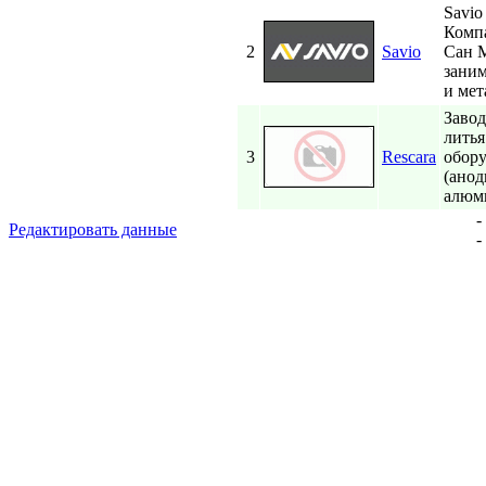
Savi
Компа
2
Savio
Сан М
заним
и мета
Завод
литья
3
Rescara
обору
(анод
алюми
-
Редактировать данные
-