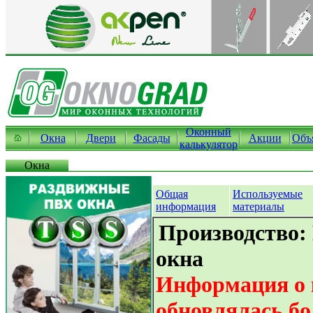
Оконный
Окна
Двери
Фасады
Акции
Объ
калькулятор
Окна
Общая
Используемые
информация
материалы
Производство:
окна
Информация о 
обновлялась бо