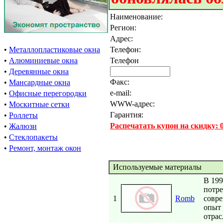
Наименование:
Регион:
Адрес:
•
Металлопластиковые окна
Телефон:
•
Алюминиевые окна
Телефон
•
Деревянные окна
Факс:
•
Мансардные окна
e-mail:
•
Офисные перегородки
WWW-адрес:
•
Москитные сетки
Гарантия:
•
Роллеты
Распечатать купон на скидку:
•
Жалюзи
•
Стеклопакеты
•
Ремонт, монтаж окон
Используемые материалы
В 199
потре
1
Romb
совре
опыт
отрас